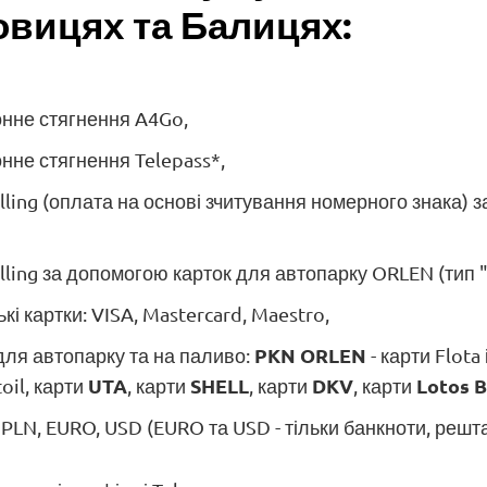
вицях та Балицях:
нне стягнення A4Go,
нне стягнення Telepass*,
lling (оплата на основі зчитування номерного знака) 
lling за допомогою карток для автопарку ORLEN (тип "
ькі картки: VISA, Mastercard, Maestro,
PKN ORLEN
для автопарку та на паливо:
- карти Flota
UTA
SHELL
DKV
Lotos B
toil, карти
, карти
, карти
, карти
: PLN, EURO, USD (EURO та USD - тільки банкноти, решт