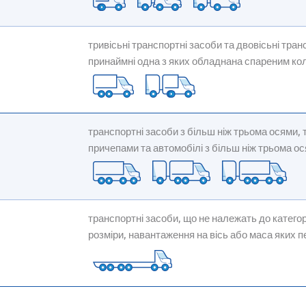
тривісьні транспортні засоби та двовісьні тра
принаймні одна з яких обладнана спареним ко
транспортні засоби з більш ніж трьома осями, 
причепами та автомобілі з більш ніж трьома о
транспортні засоби, що не належать до категорі
розміри, навантаження на вісь або маса яких