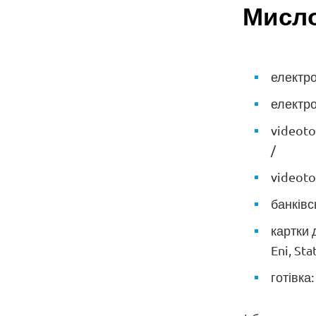
Мисло
електро
електро
videoto
/
videoto
банківс
картки 
Eni, Sta
готівка