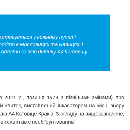
 стягується у кожному пункті
обто в Мисловицях та Балицях, і
оплати за всю ділянку A4 Катовиці-
з 2021 р., позиція 1979 з пізнішими змінами) про
ий квиток, виставлений інкасатором на місці збору
лю А4 Катовіце-Краків. З огляду на вищезазначене,
вих квитків є необґрунтованим.