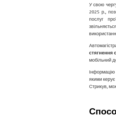
У свою чергу
2025 р., по
послуг про
звільняєтьс
використанн
Автомагіст
стягнення о
мобільний до
Інформацію п
якими керує 
Стрикув, мож
Спосо