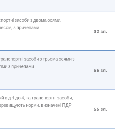
нспортні засоби з двома осями,
лесом, з причепами
32 зл.
транспортні засоби з трьома осями з
сями з причепами
55 зл.
й від 1 до 4, та транспортні засоби,
 перевищують норми, визначені ПДР
55 зл.