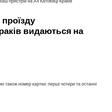
 ваш пристрій на А4 Катовиці-Краків
 проїзду
раків видаються на
ою також номер картки: перші чотири та останні