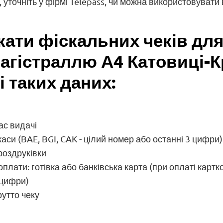
, уточніть у фірмі Telepass, чи можна використовувати
кати фіскальних чеків для
агістраллю А4 Катовиці-К
і таких даних:
час видачі
аси (BAE, BGI, CAK - цілий номер або останні 3 цифри)
роздруківки
плати: готівка або банківська карта (при оплаті картк
 цифри)
утто чеку