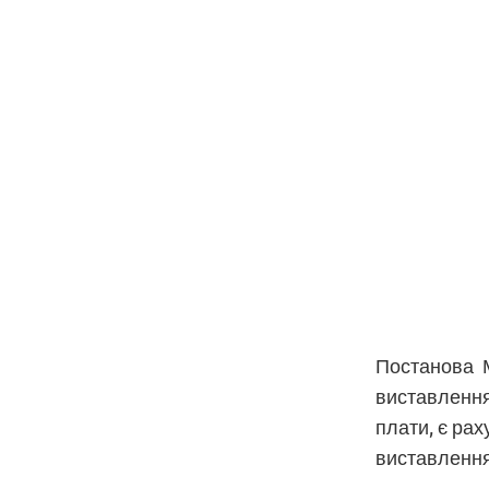
Постанова М
виставлення
плати, є ра
виставлення