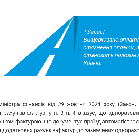
* Увага!
Вищевказана оплата
стягнення оплати, т
становить половину 
Краків.
іністра фінансів від 29 жовтня 2021 року (Закон. 
 рахунків-фактур, у п. 3 п. 4 вказує, що одноразов
хунком-фактурою, що документує проїзд автомагістрал
 додаткових рахунків-фактур до зазначених одноразо