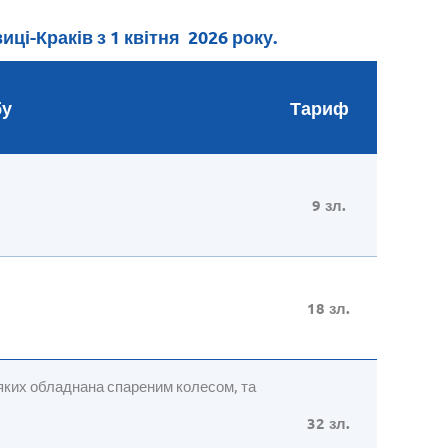
иці-Краків з 1 квітня 2026 року.
бу
Тариф
9 зл.
18 зл.
з яких обладнана спареним колесом, та
32 зл.