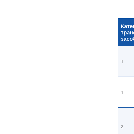
Кате
тран
засо
1
1
2