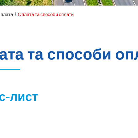
/
плата
Оплата та способи оплати
ата та способи оп
с-лист