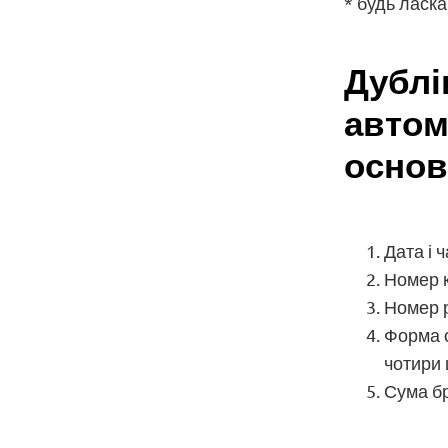
* будь ласка
Дублі
автом
основ
Дата і 
Номер к
Номер 
Форма о
чотири
Сума бр