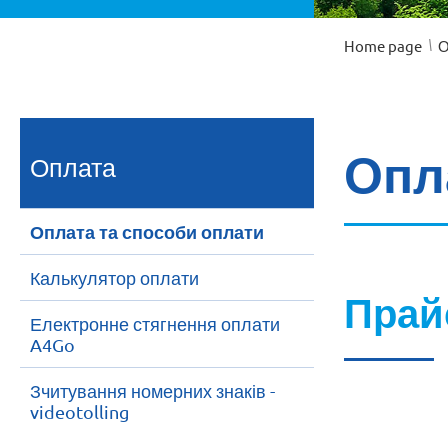
/
Home page
О
Опл
Оплата
Оплата та способи оплати
Калькулятор оплати
Прай
Електронне стягнення оплати
A4Go
Зчитування номерних знаків -
videotolling