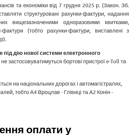
ансів та економіки від 7 грудня 2025 р. (Закон. Зб.
иставляти структуровані рахунки-фактури, надання
аних вищезазначеними одноразовими квитками,
и-фактури (тобто рахунки-фактури, виставлені з
р).
ме під дію нової системи електронного
лі не застосовуватимуться бортові пристрої e-Toll та
ється на національних дорогах і автомагістралях,
лей, тобто A4 Вроцлав - Глівиці та A2 Конін -
ення оплати у