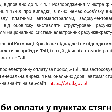
, відповідно до п. 2 п. 1 Розпорядження Міністра фін
зиція 1740) про випадки, в яких немає обов'язку в
їзду платними автомагістралями, задокументов
я від обов'язку виставляти структуровані рахунк
ям Національної системи електронних рахунків-факту
A4 Катовиці-Краків не підпадає і не підпадати
раль
плати за проїзд e-Toll
, і на цій ділянці автомагістра
даток e-Toll .
ро електронну оплату за проїзд e-Toll, яка застосову
Генеральна дирекція національних доріг і автомагістра
на знайти на веб-сайті:
https://etoll.gov.pl
би оплати у пунктах стягн