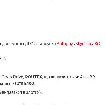
за допомогою /IKO застосунка
Autopay
/
SkyCash
/
IKO
S")
ROUTEX
 і Open Drive,
, що випускаються: Aral, BP,
iznes
E100
, карти
,
а видається в злотих).