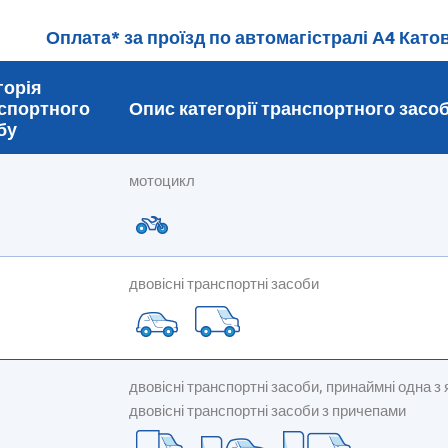
Оплата* за проїзд по автомагістралі А4 Катов
горія
спортного
Опис категорії транспортного засо
бу
мотоцикл
двовісні транспортні засоби
двовісні транспортні засоби, принаймні одна 
двовісні транспортні засоби з причепами