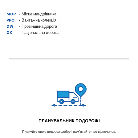
MOP
Місце мандрівника
PPO
Вантажна колекція
DW
Провінційна дорога
DK
Національна дорога
Важлива інформація
Планувальник подорожі
ПЛАНУВАЛЬНИК ПОДОРОЖІ
Плануйте свою подорож добре і пам'ятайте про відпочинок.