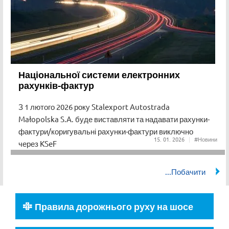
Національної системи електронних
рахунків-фактур
З 1 лютого 2026 року Stalexport Autostrada
Małopolska S.A. буде виставляти та надавати рахунки-
фактури/коригувальні рахунки-фактури виключно
15
01
2026
#Новини
через KSeF
Правила дорожнього руху на шосе