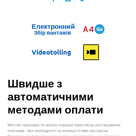
Електронний
Збір вантажів
Videotolling
Швидше з
автоматичними
методами оплати
Миттєві транзакції та зручна подорож через місце розташування
платників - без необхідності на колекції готівки або картки.