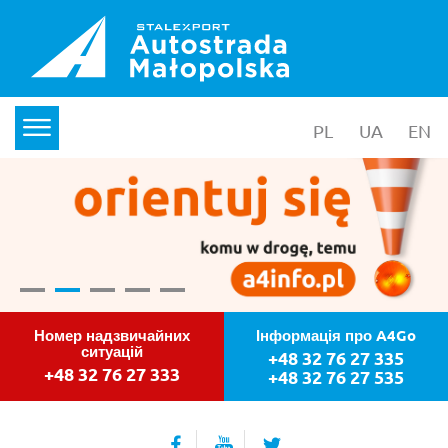
PL
wersja polska
UA
yкраїнс
EN
en
menu
Stalexport Autostrada Małopolska S
Jazda bez czytanki
Номер надзвичайних
Інформація про A4Go
ситуацій
+48 32 76 27 335
+48 32 76 27 333
+48 32 76 27 535
Facebook
YouTube
Twitter