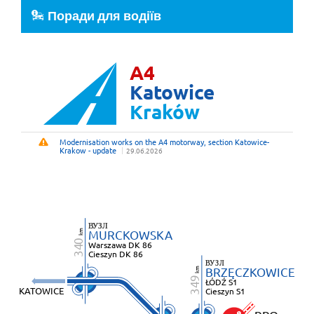
Поради для водіїв
A4
Katowice
Kraków
Modernisation works on the A4 motorway, section Katowice-
Utrudnienia
Krakow - update
29.06.2026
ВУЗЛ
M
URCKOWSKA
m
k
0
W
arszawa DK 86
34
C
ieszyn DK 86
ВУЗЛ
B
RZĘCZKOWICE
m
k
9
ŁÓDŹ S1
34
KATOWICE
Cieszyn S1