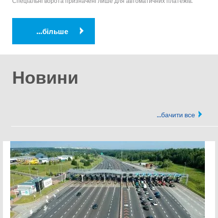
Спеціальні ворота призначені лише для автоматичних платежів.
Новини
...
бачити все
новин
З 1 квітня 2026 року змінюються тарифи на проїзд автомагістраллю А4 Като