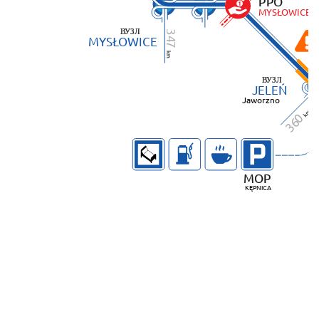
P
PO
M
YSŁOWICE
ВУЗЛ
34
M
YSŁOWICE
7
k
m
ВУЗЛ
J
ELEŃ
Jaworzno
m
k
0
36
M
OP
K
ĘPNICA