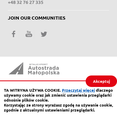
+48 32 76 27 335
JOIN OUR COMMUNITIES
Facebook
YouTube
Twitter
Akceptuj
Piaskowa 20,
41-404 Mysłowice
TA WITRYNA UŻYWA COOKIE.
Przeczytaj więcej
dlaczego
używamy cookie oraz jak zmienić ustawienia przeglądarki
phone:
32 76 27 555
odnośnie plików cookie.
fax
32 76 27 556
Korzystając ze strony wyrażasz zgodę na używanie cookie,
zgodnie z aktualnymi ustawieniami przeglądarki.
e-mail:
a4@autostrada-a4.com.pl