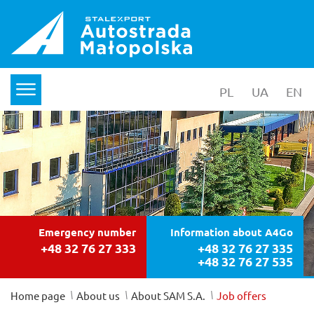
PL
wersja polska
UA
yкраїнс
EN
en
menu
Emergency number
Information about A4Go
+48 32 76 27 333
+48 32 76 27 335
+48 32 76 27 535
/
/
/
Home page
About us
About SAM S.A.
Job offers