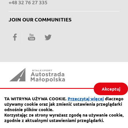
+48 32 76 27 335
JOIN OUR COMMUNITIES
Facebook
YouTube
Twitter
Akceptuj
Piaskowa 20,
41-404 Mysłowice
TA WITRYNA UŻYWA COOKIE.
Przeczytaj więcej
dlaczego
używamy cookie oraz jak zmienić ustawienia przeglądarki
phone:
32 76 27 555
odnośnie plików cookie.
fax
32 76 27 556
Korzystając ze strony wyrażasz zgodę na używanie cookie,
zgodnie z aktualnymi ustawieniami przeglądarki.
e-mail:
a4@autostrada-a4.com.pl