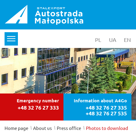
PL
wersja polska
UA
yкраїнс
EN
en
menu
Emergency number
Information about A4Go
+48 32 76 27 333
+48 32 76 27 335
+48 32 76 27 535
/
/
/
Home page
About us
Press office
Photos to download