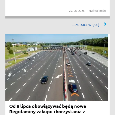
#Utrud
29
06
2026
#Aktualności
Od 8 lipca obowiązywać będą nowe Regulaminy zakupu i korzystania z urząd
Od 8 lipca obowiązywać będą nowe
Regulaminy zakupu i korzystania z