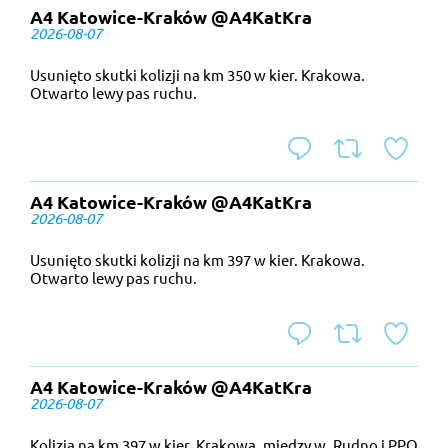
A4 Katowice-Kraków @A4KatKra
2026-08-07
Usunięto skutki kolizji na km 350 w kier. Krakowa.
Otwarto lewy pas ruchu.
odpowiedz
podaj d
do
A4 Katowice-Kraków @A4KatKra
2026-08-07
Usunięto skutki kolizji na km 397 w kier. Krakowa.
Otwarto lewy pas ruchu.
odpowiedz
podaj d
do
A4 Katowice-Kraków @A4KatKra
2026-08-07
Kolizja na km 397 w kier. Krakowa, między w. Rudno i PPO