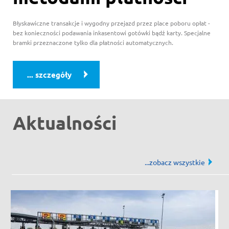
Błyskawiczne transakcje i wygodny przejazd przez place poboru opłat -
bez konieczności podawania inkasentowi gotówki bądź karty. Specjalne
bramki przeznaczone tylko dla płatności automatycznych.
Aktualności
...
zobacz wszystkie
aktual
Od 1 lipca zmiana godzin obsługi zdalnej Klientów A4Go