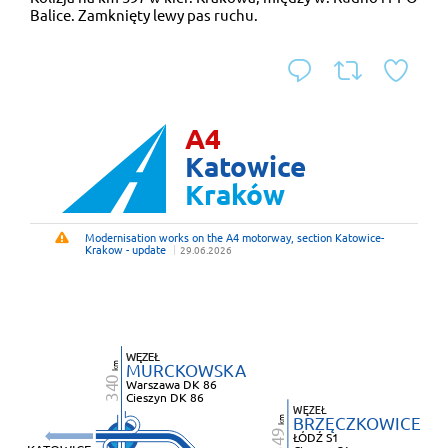
Balice. Zamknięty lewy pas ruchu.
odpowiedz
podaj d
do
A4
Katowice
Kraków
Modernisation works on the A4 motorway, section Katowice-
Utrudnienia
Krakow - update
29.06.2026
WĘZEŁ
M
URCKOWSKA
m
k
0
W
arszawa DK 86
34
C
ieszyn DK 86
WĘZEŁ
B
RZĘCZKOWICE
m
k
9
ŁÓDŹ S1
34