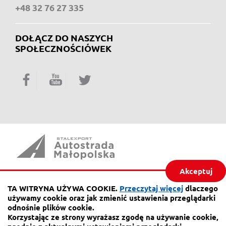
+48 32 76 27 335
DOŁĄCZ DO NASZYCH
SPOŁECZNOŚCIÓWEK
Facebook
YouTube
Twitter
Akceptuj
ul. Piaskowa 20,
41-404 Mysłowice
TA WITRYNA UŻYWA COOKIE.
Przeczytaj więcej
dlaczego
używamy cookie oraz jak zmienić ustawienia przeglądarki
tel.:
32 76 27 555
odnośnie plików cookie.
fax
32 76 27 556
Korzystając ze strony wyrażasz zgodę na używanie cookie,