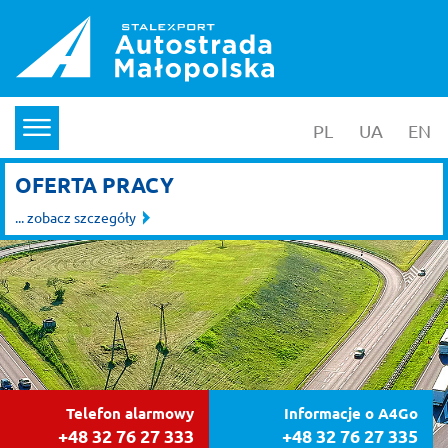
PL
wersja polska
UA
yкраїнс
EN
en
menu
OFERTA PRACY
... zobacz szczegóły
Telefon alarmowy
Informacje o A4Go
+48 32 76 27 333
+48 32 76 27 335