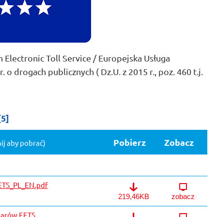
lectronic Toll Service / Europejska Usługa
o drogach publicznych ( Dz.U. z 2015 r., poz. 460 t.j.
[5]
Pobierz
Zobacz
nij aby pobrać)
ETS_PL_EN.pdf
Wykaz dostawców EETS_PL_EN
219,46KB
zobacz
zarów EETS