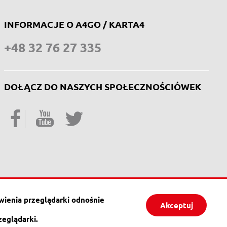
INFORMACJE O A4GO / KARTA4
+48 32 76 27 335
DOŁĄCZ DO NASZYCH SPOŁECZNOŚCIÓWEK
Facebook
YouTube
Twitter
wienia przeglądarki odnośnie
Akceptuj
trada-a4.com.pl
zeglądarki.