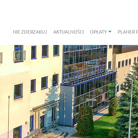
NIE ZDERZAKUJ
AKTUALNOŚCI
OPŁATY
PLANER 
POKAŻ PODMEN