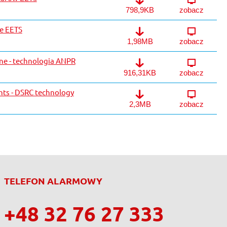
Krajowy Rejestr Obszarów EET
798,9KB
zobacz
ze EETS
Informacja o obszarze EETS
1,98MB
zobacz
e - technologia ANPR
Wymagania Techniczne - techno
916,31KB
zobacz
nts - DSRC technology
Technical Requirements - DSRC
2,3MB
zobacz
TELEFON ALARMOWY
+48 32 76 27 333