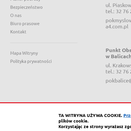
ul.
Piaskow
Bezpieczeństwo
tel.:
32 76 
O nas
pokmyslow
Biuro prasowe
a4.com.pl
Kontakt
Punkt Obs
Mapa Witryny
w Balicac
Polityka prywatności
ul.
Krakow
tel.:
32 76 
pokbalice
TA WITRYNA UŻYWA COOKIE.
Prz
ul. Piaskow
plików cookie.
41-404 My
Korzystając ze strony wyrażasz zg