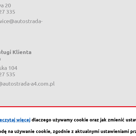
a 20
e-mail:
27 335
ice@autostrada-
ługi Klienta
h
ska 104
e-mail:
27 535
@autostrada-a4.com.pl
eczytaj więcej
dlaczego używamy cookie oraz jak zmienić usta
a 20,
tel.:
32 76 27 555
e-mail:
a4@autos
słowice
fax
32 76 27 556
odę na używanie cookie, zgodnie z aktualnymi ustawieniami pr