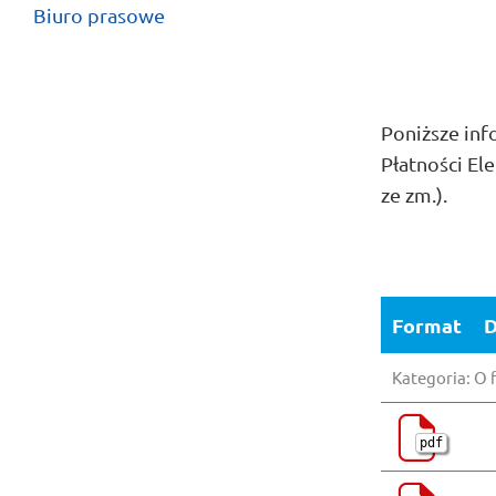
Biuro prasowe
Poniższe inf
Płatności Ele
ze zm.).
Format
D
Kategoria: O 
pdf