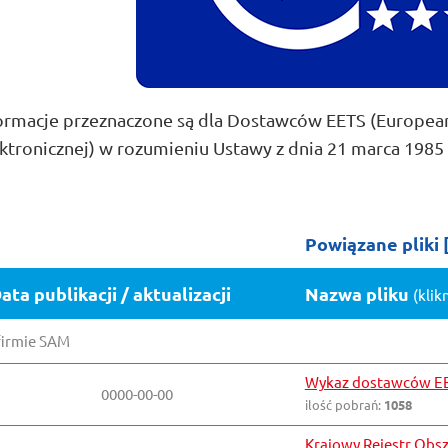
ormacje przeznaczone są dla Dostawców EETS (European E
ktronicznej) w rozumieniu Ustawy z dnia 21 marca 1985 r. 
Kategoria:
Powiązane pliki
ata publikacji / aktualizacji
Nazwa pliku
(klik
firmie SAM
Wykaz dostawców E
0000-00-00
ilość pobrań:
1058
Krajowy Rejestr Obs