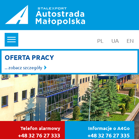
PL
wersja polska
UA
yкраїнс
EN
en
menu
OFERTA PRACY
... zobacz szczegóły
Telefon alarmowy
Informacje o A4Go
+48 32 76 27 333
+48 32 76 27 335