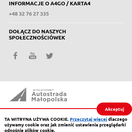
INFORMACJE O A4GO / KARTA4
+48 32 76 27 335
DOŁĄCZ DO NASZYCH
SPOŁECZNOŚCIÓWEK
Facebook
YouTube
Twitter
Akceptuj
ul. Piaskowa 20,
41-404 Mysłowice
TA WITRYNA UŻYWA COOKIE.
Przeczytaj więcej
dlaczego
używamy cookie oraz jak zmienić ustawienia przeglądarki
tel.:
32 76 27 555
odnośnie plików cookie.