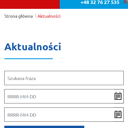
+48 32 76 27 535
/
Strona główna
Aktualności
Aktualności
Szukana fraza
Data od
Data do