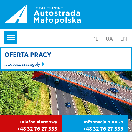
PL
wersja polska
UA
yкраїнс
EN
en
menu
OFERTA PRACY
... zobacz szczegóły
Telefon alarmowy
Informacje o A4Go
+48 32 76 27 333
+48 32 76 27 335