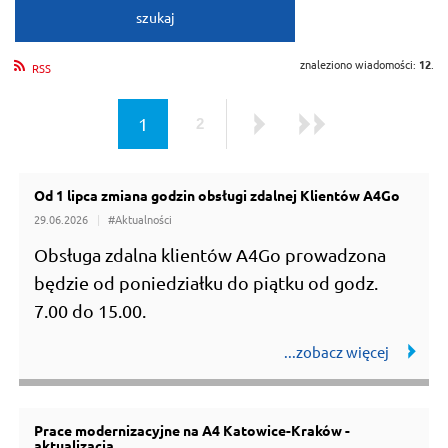
szukaj
znaleziono wiadomości:
12
.
RSS
strona
1
2
strona
Następna
Ostatni
Od 1 lipca zmiana godzin obsługi zdalnej Klientów A4Go
wszystkie wiadomości
29.06.2026
#Aktualności
Obsługa zdalna klientów A4Go prowadzona
będzie od poniedziałku do piątku od godz.
7.00 do 15.00.
Prace modernizacyjne na A4 Katowice-Kraków -
aktualizacja