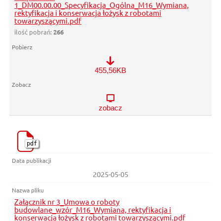
1_DM00.00.00_Specyfikacja_Ogólna_M16_Wymiana,
rektyfikacja i konserwacja łożysk z robotami
towarzyszącymi.pdf
ilość pobrań:
266
Załącznik nr 1_DM00.00.00_Specyfikacja_Ogólna_M16_Wymiana, 
455,56KB
zobacz
pdf
2025-05-05
Załącznik nr 3_Umowa o roboty
budowlane_wzór_M16_Wymiana, rektyfikacja i
konserwacja łożysk z robotami towarzyszącymi.pdf