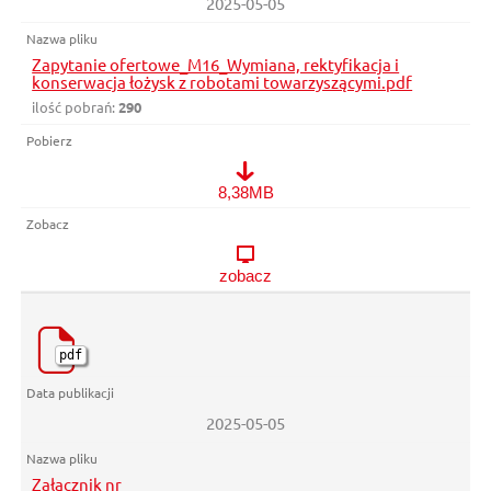
2025-05-05
Zapytanie ofertowe_M16_Wymiana, rektyfikacja i
konserwacja łożysk z robotami towarzyszącymi.pdf
ilość pobrań:
290
Zapytanie ofertowe_M16_Wymiana, rektyfikacja i konserwacja ł
8,38MB
zobacz
pdf
2025-05-05
Załącznik nr