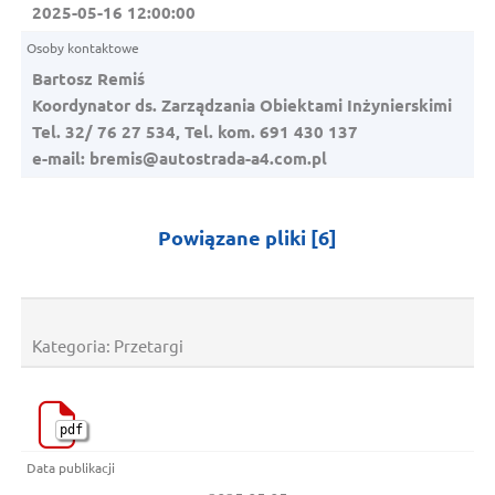
2025-05-16 12:00:00
Bartosz Remiś
Koordynator ds. Zarządzania Obiektami Inżynierskimi
Tel. 32/ 76 27 534, Tel. kom. 691 430 137
e-mail:
bremis@autostrada-a4.com.pl
Kategoria:
Powiązane pliki
[6]
Kategoria: Przetargi
pdf