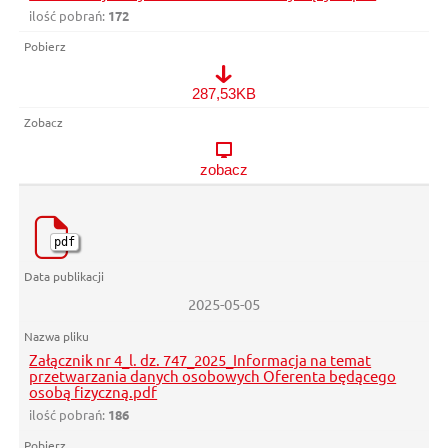
ilość pobrań:
172
Załącznik nr 3_Umowa o roboty budowlane_wzór_M16_Wymiana, 
287,53KB
zobacz
pdf
2025-05-05
Załącznik nr 4_l. dz. 747_2025_Informacja na temat
przetwarzania danych osobowych Oferenta będącego
osobą fizyczną.pdf
ilość pobrań:
186