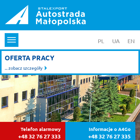
PL
wersja polska
UA
yкраїнс
EN
en
menu
OFERTA PRACY
... zobacz szczegóły
Telefon alarmowy
Informacje o A4Go
+48 32 76 27 333
+48 32 76 27 335