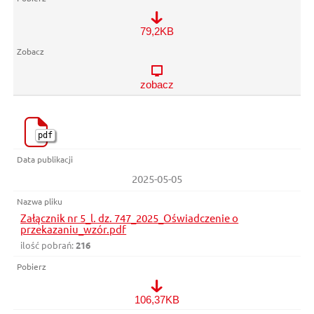
Załącznik nr 4_l. dz. 747_2025_Informacja na temat przetwarz
79,2KB
zobacz
pdf
2025-05-05
Załącznik nr 5_l. dz. 747_2025_Oświadczenie o
przekazaniu_wzór.pdf
ilość pobrań:
216
Załącznik nr 5_l. dz. 747_2025_Oświadczenie o przekazaniu_wz
106,37KB