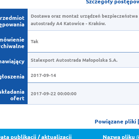
Szczegóły postępow
Dostawa oraz montaż urządzeń bezpieczeństwa 
rzedmiot
autostrady A4 Katowice - Kraków.
ępowania
mówienie
Tak
rchiwalne
Stalexport Autostrada Małopolska S.A.
awiający
2017-09-14
głoszenia
składania
2017-09-22 00:00:00
ofert
Kategoria:
Powiązane pliki
ata publikacji / aktualizacji
Nazwa pliku
(