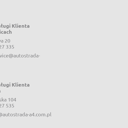
ługi Klienta
icach
a 20
e-mail:
27 335
ice@autostrada-
ługi Klienta
h
ska 104
e-mail:
27 535
@autostrada-a4.com.pl