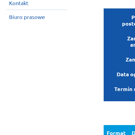
Kontakt
Biuro prasowe
P
post
Za
a
Zam
Data o
Termin 
Format
D