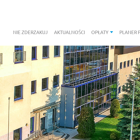
NIE ZDERZAKUJ
AKTUALNOŚCI
OPŁATY
PLANER 
POKAŻ PODMEN