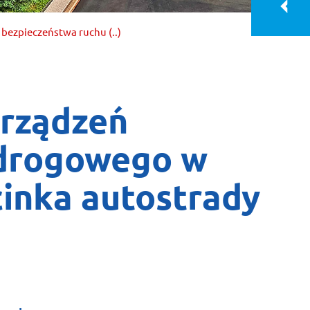
bezpieczeństwa ruchu (..)
urządzeń
 drogowego w
inka autostrady