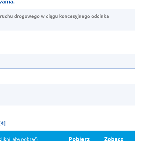
ania.
ruchu drogowego w ciągu koncesyjnego odcinka
[4]
Pobierz
Zobacz
kliknij aby pobrać)