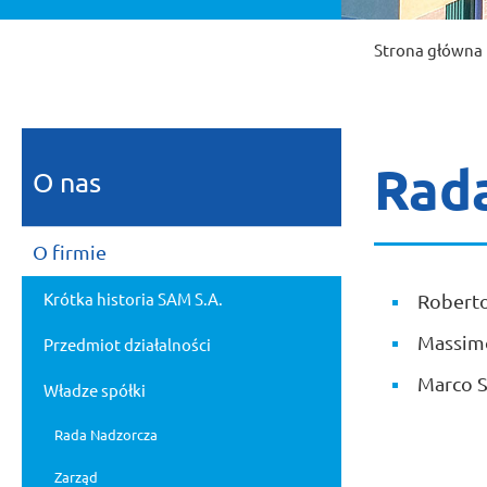
Strona główna
Rad
O nas
O firmie
Krótka historia SAM S.A.
Roberto
Massimo
Przedmiot działalności
Marco S
Władze spółki
Rada Nadzorcza
Zarząd