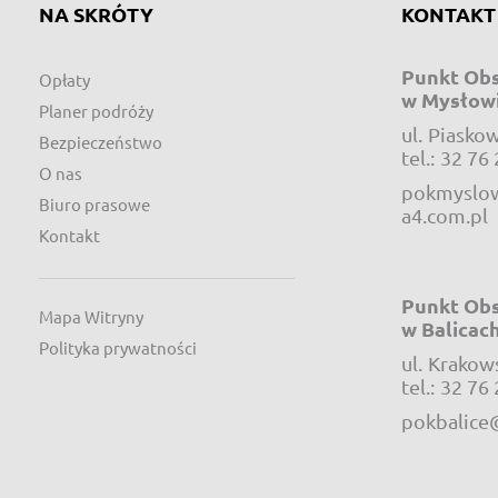
NA SKRÓTY
KONTAKT
Punkt Obs
Opłaty
w Mysłow
Planer podróży
ul.
Piaskow
Bezpieczeństwo
tel.:
32 76 
O nas
pokmyslow
Biuro prasowe
a4.com.pl
Kontakt
Punkt Obs
Mapa Witryny
w Balicac
Polityka prywatności
ul.
Krakow
tel.:
32 76 
pokbalice