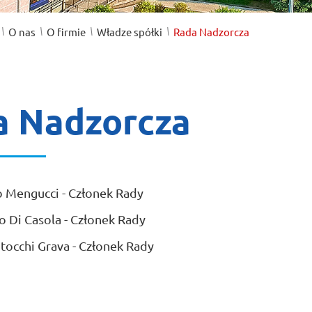
/
/
/
/
O nas
O firmie
Władze spółki
Rada Nadzorcza
a Nadzorcza
 Mengucci - Członek Rady
 Di Casola - Członek Rady
tocchi Grava - Członek Rady