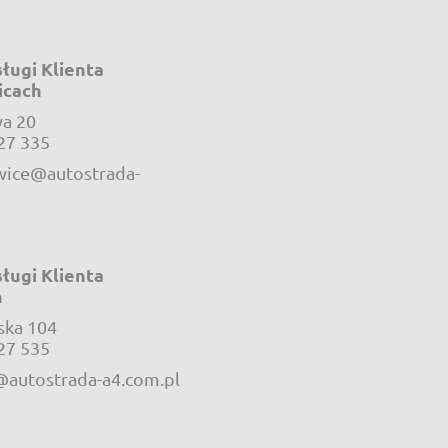
ługi Klienta
icach
a 20
e-mail:
27 335
ice@autostrada-
ługi Klienta
h
ska 104
e-mail:
27 535
@autostrada-a4.com.pl