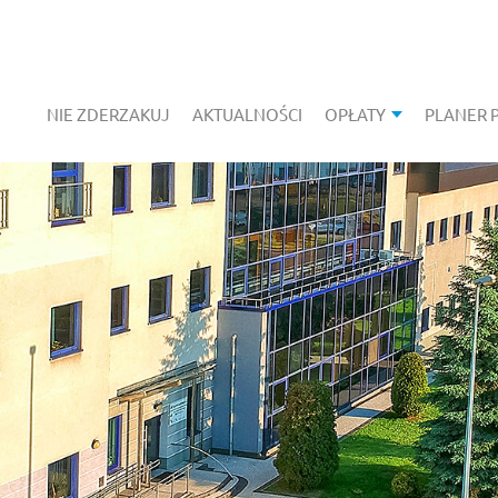
NIE ZDERZAKUJ
AKTUALNOŚCI
OPŁATY
PLANER 
POKAŻ PODMEN