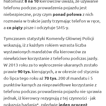
8 na 10
Natomiast
kierowców uważa, że używanie
telefonu podczas prowadzenia pojazdu jest
ponad połowa
niebezpieczne, przy czym
z nich
rozmawia w trakcie jazdy trzymając telefon w ręce,
co piąty
a
pisze i odczytuje SMS-y.
Tymczasem statystyki Komendy Głównej Policji
wskazują, iż z każdym rokiem wzrasta liczba
wystawionych mandatów dla kierowców za
niewłaściwe korzystanie z telefonu podczas jazdy.
W 2013 roku za to wykroczenie ukaranych zostało
90 tys.
prawie
kierujących, a w okresie od stycznia
70 tys.
do lipca tego roku aż
200 zł mandatu i 5
punktów karnych za nieprawidłowe korzystanie z
telefonu podczas prowadzenia pojazdu nie sprawia
jednak, iż kierowcy rezygnują z tej czynności - jak
jeden procent
pokazują badania*, zaledwie