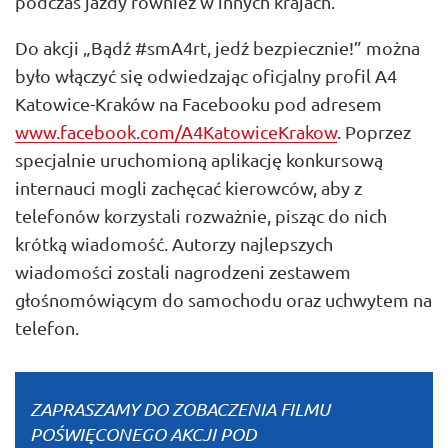
podczas jazdy również w innych krajach.
Do akcji „Bądź #smA4rt, jedź bezpiecznie!” można
było włączyć się odwiedzając oficjalny profil A4
Katowice-Kraków na Facebooku pod adresem
www.facebook.com/A4KatowiceKrakow
. Poprzez
specjalnie uruchomioną aplikację konkursową
internauci mogli zachęcać kierowców, aby z
telefonów korzystali rozważnie, pisząc do nich
krótką wiadomość. Autorzy najlepszych
wiadomości zostali nagrodzeni zestawem
głośnomówiącym do samochodu oraz uchwytem na
telefon.
ZAPRASZAMY DO ZOBACZENIA FILMU
POŚWIĘCONEGO AKCJI POD