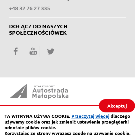
+48 32 76 27 335
DOŁĄCZ DO NASZYCH
SPOŁECZNOŚCIÓWEK
Facebook
YouTube
Twitter
Akceptuj
ul. Piaskowa 20,
41-404 Mysłowice
TA WITRYNA UŻYWA COOKIE.
Przeczytaj więcej
dlaczego
używamy cookie oraz jak zmienić ustawienia przeglądarki
tel.:
32 76 27 555
odnośnie plików cookie.
fax
32 76 27 556
Korzystając ze strony wyrażasz zgodę na używanie cookie,