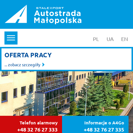
PL
wersja polska
UA
yкраїнс
EN
en
menu
OFERTA PRACY
... zobacz szczegóły
Telefon alarmowy
Informacje o A4Go
+48 32 76 27 333
+48 32 76 27 335